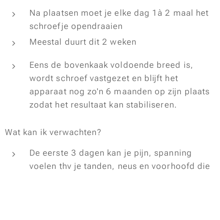
Na plaatsen moet je elke dag 1à 2 maal het
schroefje opendraaien
Meestal duurt dit 2 weken
Eens de bovenkaak voldoende breed is,
wordt schroef vastgezet en blijft het
apparaat nog zo'n 6 maanden op zijn plaats
zodat het resultaat kan stabiliseren.
Wat kan ik verwachten?
De eerste 3 dagen kan je pijn, spanning
voelen thv je tanden, neus en voorhoofd die
geleidelijk aan zal afnemen. Je mag in dit
geval gerust een pijnstiller nemen.
Na enkel dagen zal er een "spleetje" tussen