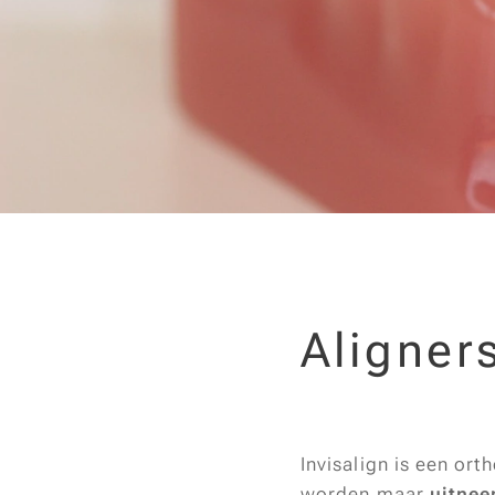
Aligner
Invisalign is een or
worden maar
uitnee