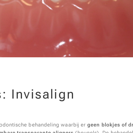
s: Invisalign
thodontische behandeling waarbij er
geen blokjes of 
mbare transparante aligners
(beugels). De behandel