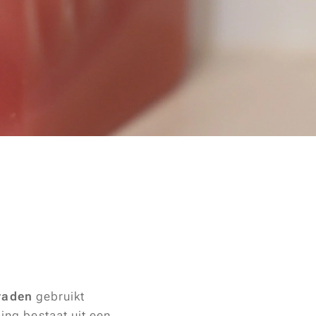
draden
gebruikt
ing bestaat uit een