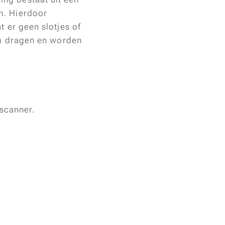
n. Hierdoor
t er geen slotjes of
 om dragen en worden
scanner.